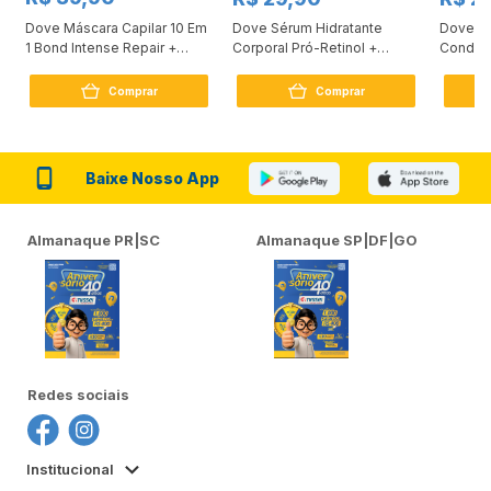
Dove Máscara Capilar 10 Em
Dove Sérum Hidratante
Dove Ki
1 Bond Intense Repair +
Corporal Pró-Retinol +
Condici
Peptídeo 250G
Firmador 380Ml
Reconst
Comprar
Comprar
Baixe Nosso App
Almanaque PR|SC
Almanaque SP|DF|GO
Redes sociais
Institucional