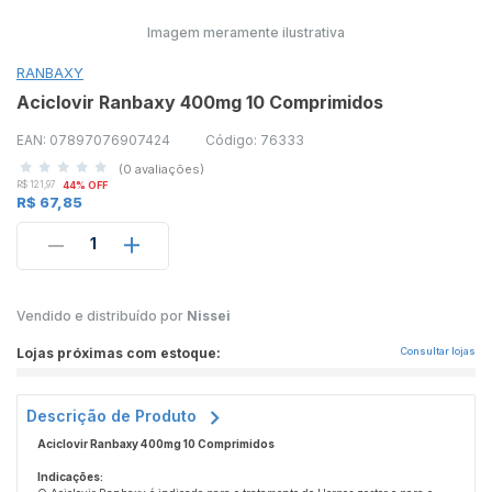
Imagem meramente ilustrativa
RANBAXY
Aciclovir Ranbaxy 400mg 10 Comprimidos
EAN: 07897076907424
Código: 76333
(0 avaliações)
R$ 121,97
44% OFF
R$ 67,85
1
Vendido e distribuído por
Nissei
Lojas próximas com estoque:
Consultar lojas
Descrição de Produto
Aciclovir Ranbaxy 400mg 10 Comprimidos
Indicações: