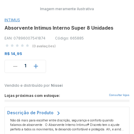
Imagem meramente ilustrativa
INTIMUS
Absorvente Intimus Interno Super 8 Unidades
EAN: 07896007541874
Código: 665885
(0 avaliações)
R$ 14,95
1
Vendido e distribuído por
Nissei
Lojas próximas com estoque:
Consultar lojas
Descrição de Produto
Não dá mais para escolher entre discrição, segurança e conforto quando
falamos de absorvente . O Absorvente Interno Intimus® Discreto tem o ajuste
perfeito a todos os movimentos, te deixando confortável e protegida. Ah, e ainda
possui uma barreira azul antivazamento, para reforçar ainda mais a