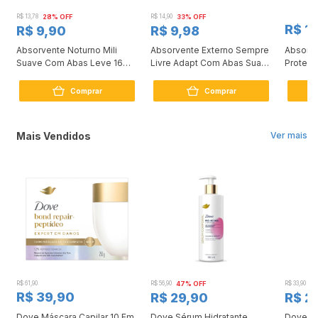
R$ 13,78
28% OFF
R$ 14,90
33% OFF
R$ 1
R$ 9,90
R$ 9,98
Absorvente Noturno Mili
Absorvente Externo Sempre
Absorve
Suave Com Abas Leve 16
Livre Adapt Com Abas Suave
Proteç
Pague 14
16 Unidades
16 Unid
Comprar
Comprar
Mais Vendidos
Ver mais
R$ 61,90
R$ 56,90
47% OFF
R$ 33,90
3
R$ 39,90
R$ 29,90
R$ 2
Dove Máscara Capilar 10 Em
Dove Sérum Hidratante
Dove Ki