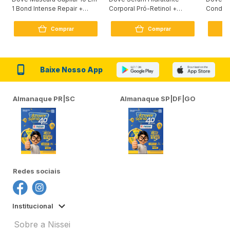
1 Bond Intense Repair +
Corporal Pró-Retinol +
Condici
Peptídeo 250G
Firmador 380Ml
Reconst
Comprar
Comprar
Baixe Nosso App
Almanaque PR|SC
Almanaque SP|DF|GO
Redes sociais
Institucional
Sobre a Nissei