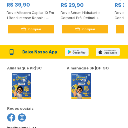
R$ 39,90
R$ 29,90
R$ 2
Dove Máscara Capilar 10 Em
Dove Sérum Hidratante
Dove Ki
1 Bond Intense Repair +
Corporal Pró-Retinol +
Condici
Peptídeo 250G
Firmador 380Ml
Reconst
Comprar
Comprar
Baixe Nosso App
Almanaque PR|SC
Almanaque SP|DF|GO
Redes sociais
Institucional