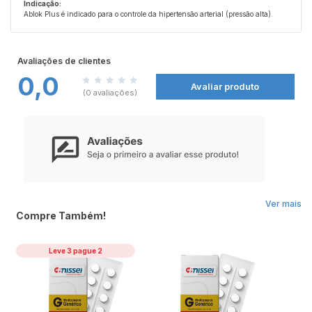
Indicação:
Ablok Plus é indicado para o controle da hipertensão arterial (pressão alta).
Como funciona:
Ablok Plus combina dois ingredientes ativos:
- Atenolol, que age preferencialmente nos receptores do coração e da circulação,
Avaliações de clientes
reduzindo a pressão arterial.
0,0
- Clortalidona, que aumenta a eliminação de líquidos pelo organismo, através
Avaliar produto
da urina.
(0 avaliações)
O efeito de Ablok Plus é mantido por pelo menos 24 horas após a administração
de uma dose única diária.
Contraindicações:
Ablok Plus não deve ser utilizado nas seguintes condições:
- Alergia ao atenolol, à clortalidona ou a qualquer componente da fórmula.
- Bradicardia (batimentos cardíacos lentos).
- Choque cardiogênico (comprometimento grave da função cardíaca).
- Hipotensão (pressão arterial muito baixa).
- Acidose metabólica (pH sanguíneo baixo).
- Problemas graves de circulação arterial periférica.
Ver mais
- Bloqueio cardíaco de segundo ou terceiro grau.
Compre Também!
- Síndrome do nodo sinusal (doença nos impulsos elétricos do coração).
- Feocromocitoma não tratado (tumor da glândula adrenal).
- Insuficiência cardíaca descompensada.
Leve 3 pague 2
- Durante a gravidez ou amamentação.
Atenção:
Este medicamento não deve ser utilizado por mulheres grávidas sem orientação
médica. Em caso de suspeita de gravidez, informe imediatamente ao seu
médico.