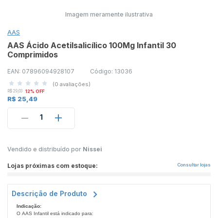
Imagem meramente ilustrativa
AAS
AAS Ácido Acetilsalicílico 100Mg Infantil 30
Comprimidos
EAN: 07896094928107
Código: 13036
(0 avaliações)
R$ 29,03
12% OFF
R$ 25,49
1
Vendido e distribuído por
Nissei
Lojas próximas com estoque:
Consultar lojas
Descrição de Produto
Indicação:
O AAS Infantil está indicado para: