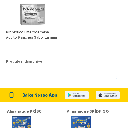
Probiótico Enterogermina
Adulto 9 sachês Sabor Laranja
Produto indisponível
1
Baixe Nosso App
Almanaque PR|SC
Almanaque SP|DF|GO