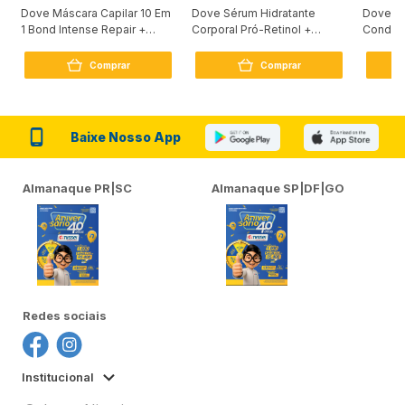
Dove Máscara Capilar 10 Em
Dove Sérum Hidratante
Dove Ki
1 Bond Intense Repair +
Corporal Pró-Retinol +
Condici
Peptídeo 250G
Firmador 380Ml
Reconst
Comprar
Comprar
Baixe Nosso App
Almanaque PR|SC
Almanaque SP|DF|GO
Redes sociais
Institucional