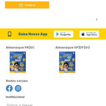
Comprar
1
Baixe Nosso App
Almanaque PR|SC
Almanaque SP|DF|GO
Redes sociais
Institucional
Sobre a Nissei