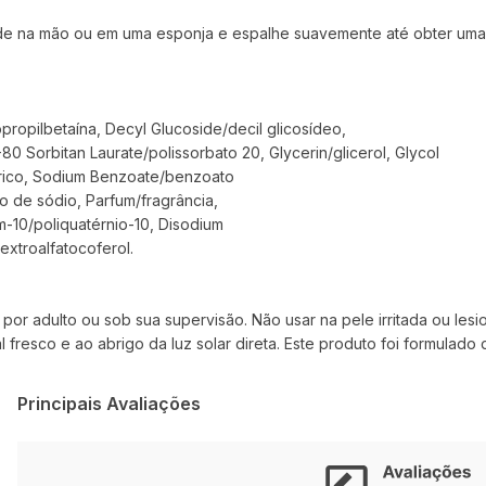
de na mão ou em uma esponja e espalhe suavemente até obter um
opilbetaína, Decyl Glucoside/decil glicosídeo,
80 Sorbitan Laurate/polissorbato 20, Glycerin/glicerol, Glycol
cítrico, Sodium Benzoate/benzoato
o de sódio, Parfum/fragrância,
m-10/poliquatérnio-10, Disodium
xtroalfatocoferol.
por adulto ou sob sua supervisão. Não usar na pele irritada ou lesi
 fresco e ao abrigo da luz solar direta. Este produto foi formulado 
Principais Avaliações