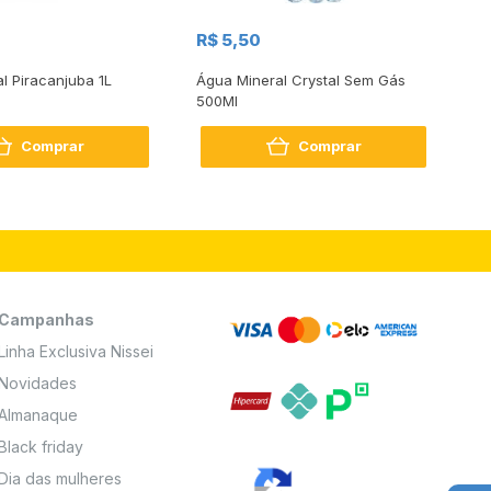
R$
R$ 5,50
R
al Piracanjuba 1L
Água Mineral Crystal Sem Gás
Do
500Ml
Bo
2
Comprar
Comprar
Campanhas
Linha Exclusiva Nissei
Novidades
Almanaque
Black friday
Dia das mulheres