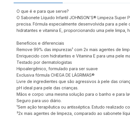
O que é e para que serve?
O Sabonete Líquido Infantil JOHNSON'S® Limpeza Super Po
precisa. Fórmula especialmente desenvolvida para a pele
hidratantes e vitamina E, proporcionando uma pele limpa, h
Benefícios e diferenciais
Remove 99% das impurezas¹ com 2x mais agentes de lim
Enriquecido com hidratantes e Vitamina E para uma pele ma
Testado por dermatologistas
Hipoalergênico, formulado para ser suave
Exclusiva fórmula CHEGA DE LÁGRIMAS®
Livre de ingredientes que são agressivos à pele das crianç
pH ideal para pele das crianças.
Mãos e corpo: uma mesma solução para o banho e para la
Seguro para uso diário.
¹Sem ação terapêutica ou antisséptica. Estudo realizado com
²2x mais agentes de limpeza, comparado ao sabonete lí