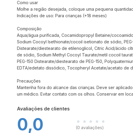
Como usar
Molhe a região desejada, coloque uma pequena quantida
Indicações de uso: Para crianças (+18 meses)
Composição
Aqua/água purificada, Cocamidopropyl Betaine/cocoamidopr
Sodium Cocoyl Isethionate/cocoil isetionato de sódio, PEG-
Distearate/diestearato de etilenoglicol, Citric Acid/ácido 
de sódio, Sodium Methyl Cocoyl Taurate/metil cocoil taurat
PEG-150 Distearate/diestearato de PEG-150, Polyquaterniu
EDTA/edetato dissódico, Tocopheryl Acetate/acetato de de
Precauções
Mantenha fora do alcance das crianças. Deve ser aplicado 
um médico. Evitar contato com os olhos. Conservar em local
Avaliações de clientes
0,0
(0 avaliações)