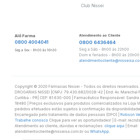
Club Nissei
Alô Farma
Atendimento ao Cliente
0800 4004041
0800 6436464
Seg a Sáb - 8h00 às 22h00
Seg a Sex - 8h00 às 16h30
Dom e feriados - 8h00 às 20h00
atendimentocliente@nisseisa.co
Copyright ©️ 2020 Fármacias Nissei - Todos os direitos reservado
DROGARIAS NISSEI |CNPJ: 79.430.682/0028-42 | End: Av. Marechal Fl
Curitiba - PR| CEP: 81.630-000 | Farmacêutico Responsável: Sandra
18480 | Preços exclusivos para produtos comercializados na Loja Vi
pedidos efetuados estão sujeitos à confirmação da disponibilidade
Encarregado pelo tratamento de dados pessoais (DPO) |
Robson Vet
Trabalhe conosco
Clique para ver as oportunidades! | E-mail: recr
Atendimento ao cliente, dúvidas e reclamações:
clique aqui
| Email:
atendimentocliente@nisseisa.com.br ou
WhatsApp
.