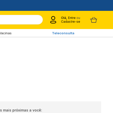
Olá,
Entre
ou
Cadastre-se
Vacinas
Teleconsulta
s mais próximas a você: