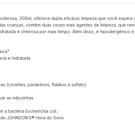
derosa, 200mL oferece dupla eficácia: limpeza que você espera c
 das crianças, contém duas vezes mais agentes de limpeza, que r
idratada e cheirosa por mais tempo. Além disso, é hipoalergênico e
peza²
cia e hidratada
as (corantes, parabenos, ftalatos e sulfato)
var as mãozinhas
 a bactéria Escherichia coli..
quido JOHNSON’S® Hora do Sono