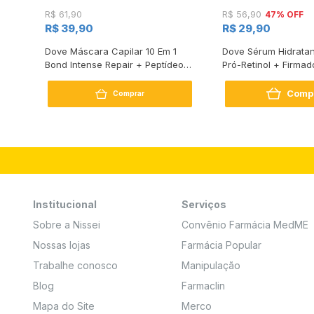
47% OFF
R$ 61,90
R$ 56,90
R$ 39,90
R$ 29,90
s
Dove Máscara Capilar 10 Em 1
Dove Sérum Hidratan
Bond Intense Repair + Peptídeo
Pró-Retinol + Firmad
250G
Comp
Comprar
Institucional
Serviços
Sobre a Nissei
Convênio Farmácia MedME
Nossas lojas
Farmácia Popular
Trabalhe conosco
Manipulação
Blog
Farmaclin
Mapa do Site
Merco