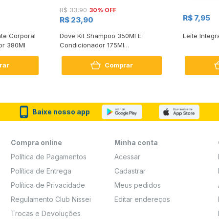
30% OFF
R$ 33,90
R$ 7,95
R$ 23,90
te Corporal
Dove Kit Shampoo 350Ml E
Leite Integr
or 380Ml
Condicionador 175Ml
Reconstrução + Aminoácido
rar
Comprar
Baixe nosso app
Compra online
Minha conta
Política de Pagamentos
Acessar
Política de Entrega
Cadastrar
Política de Privacidade
Meus pedidos
Regulamento Club Nissei
Editar endereços
Trocas e Devoluções