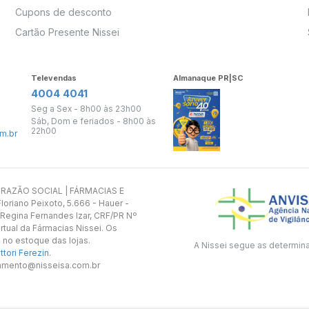
Cupons de desconto
Cartão Presente Nissei
Televendas
Almanaque PR|SC
4004 4041
Seg a Sex - 8h00 às 23h00
Sáb, Dom e feriados - 8h00 às
22h00
m.br
s. RAZÃO SOCIAL | FÁRMACIAS E
oriano Peixoto, 5.666 - Hauer -
 Regina Fernandes Izar, CRF/PR Nº
rtual da Fármacias Nissei. Os
 no estoque das lojas.
A Nissei segue as determin
tori Ferezin
.
utamento@nisseisa.com.br