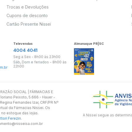
Trocas e Devoluções
Cupons de desconto
Cartão Presente Nissei
Televendas
Almanaque PR|SC
4004 4041
Seg a Sex - 8h00 às 23h00
Sáb, Dom e feriados - 8h00 às
22h00
m.br
s. RAZÃO SOCIAL | FÁRMACIAS E
oriano Peixoto, 5.666 - Hauer -
 Regina Fernandes Izar, CRF/PR Nº
rtual da Fármacias Nissei. Os
 no estoque das lojas.
A Nissei segue as determin
tori Ferezin
.
utamento@nisseisa.com.br