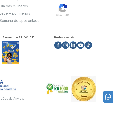
Dia das mulheres
Leve + por menos
Semana do aposentado
Almanaque SP|GO|DF"
Redes sociais
ações da Anvisa.