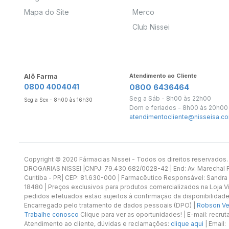
Mapa do Site
Merco
Club Nissei
Alô Farma
Atendimento ao Cliente
0800 4004041
0800 6436464
Seg a Sáb - 8h00 às 22h00
Seg a Sex - 8h00 às 16h30
Dom e feriados - 8h00 às 20h00
atendimentocliente@nisseisa.co
Copyright ©️ 2020 Fármacias Nissei - Todos os direitos reservado
DROGARIAS NISSEI |CNPJ: 79.430.682/0028-42 | End: Av. Marechal Fl
Curitiba - PR| CEP: 81.630-000 | Farmacêutico Responsável: Sandra
18480 | Preços exclusivos para produtos comercializados na Loja Vi
pedidos efetuados estão sujeitos à confirmação da disponibilidade
Encarregado pelo tratamento de dados pessoais (DPO) |
Robson Vet
Trabalhe conosco
Clique para ver as oportunidades! | E-mail: recr
Atendimento ao cliente, dúvidas e reclamações:
clique aqui
| Email: