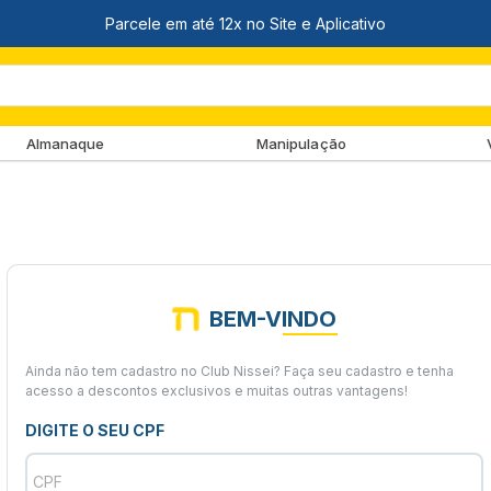
Almanaque
Manipulação
BEM-VINDO
Ainda não tem cadastro no Club Nissei? Faça seu cadastro e tenha
acesso a descontos exclusivos e muitas outras vantagens!
DIGITE O SEU CPF
CPF