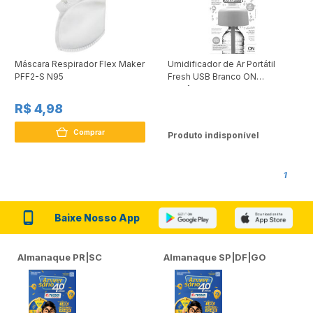
Máscara Respirador Flex Maker
Umidificador de Ar Portátil
PFF2-S N95
Fresh USB Branco ON
Eletrônicos
R$ 4,98
Comprar
Produto indisponível
1
Baixe Nosso App
Almanaque PR|SC
Almanaque SP|DF|GO