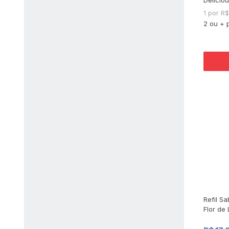
200ml
1 por R
2 ou + 
Refil S
Flor de