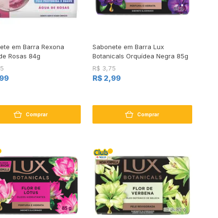
ete em Barra Rexona
Sabonete em Barra Lux
de Rosas 84g
Botanicals Orquídea Negra 85g
75
R$ 3,75
,99
R$ 2,99
Comprar
Comprar