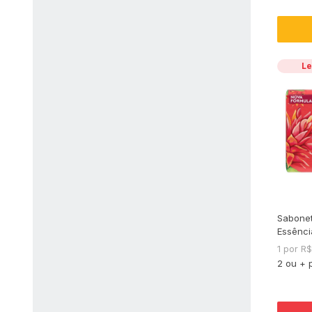
Le
Sabonet
Essênci
Broméli
1 por R
2 ou + 