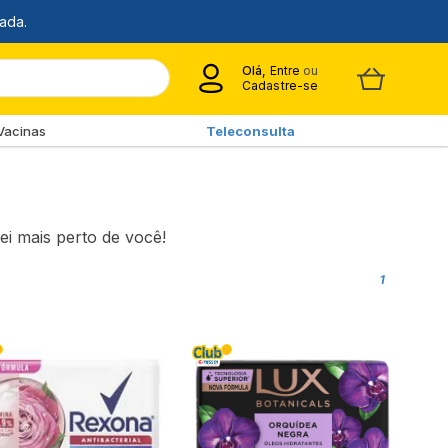
Olá,
Entre
ou
Cadastre-se
Vacinas
Teleconsulta
ei mais perto de você!
1