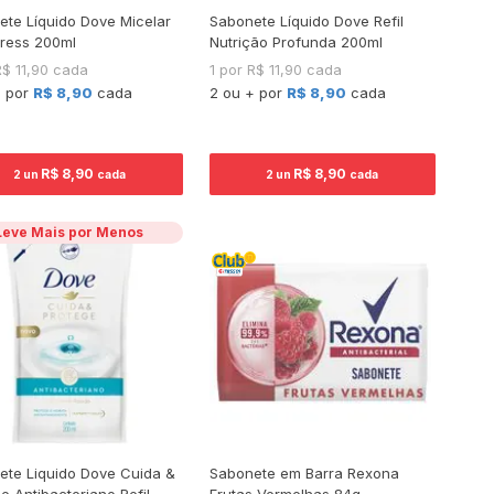
ete Líquido Dove Micelar
Sabonete Líquido Dove Refil
tress 200ml
Nutrição Profunda 200ml
R$ 11,90 cada
1 por R$ 11,90 cada
+ por
R$ 8,90
cada
2 ou + por
R$ 8,90
cada
R$ 8,90
R$ 8,90
2 un
cada
2 un
cada
Leve Mais por Menos
ete Liquido Dove Cuida &
Sabonete em Barra Rexona
e Antibacteriano Refil
Frutas Vermelhas 84g