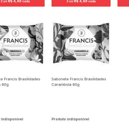
R$ 4,49
R$ 4,49
2 un
cada
2 un
cada
e Francis Brasilidades
Sabonete Francis Brasilidades
a 80g
Carambola 80g
 indisponível
Produto indisponível