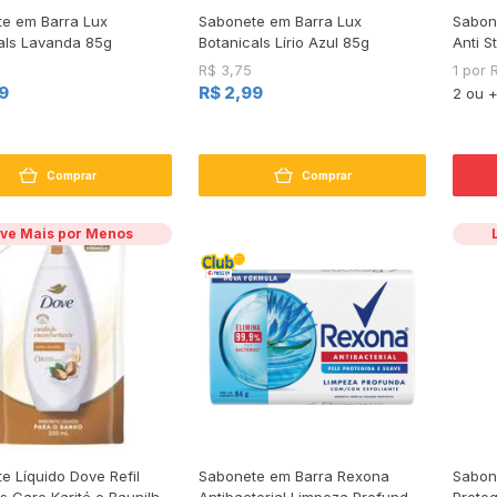
e em Barra Lux
Sabonete em Barra Lux
Sabon
als Lavanda 85g
Botanicals Lírio Azul 85g
Anti S
R$ 3,75
1 por 
9
R$ 2,99
2 ou 
Comprar
Comprar
ve Mais por Menos
e Líquido Dove Refil
Sabonete em Barra Rexona
Sabon
s Care Karité e Baunilha
Antibacterial Limpeza Profunda
Proteg