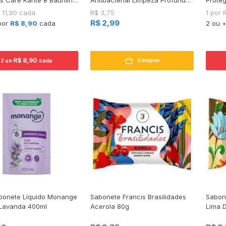
84g 6 barras
200ml
$ 11,90 cada
R$ 3,75
1 por 
R$ 2,99
por
R$ 8,90
cada
2 ou 
R$ 8,90
Comprar
2 un
cada
abonete Líquido Monange
Sabonete Francis Brasilidades
Sabone
 Lavanda 400ml
Acerola 80g
Lima 