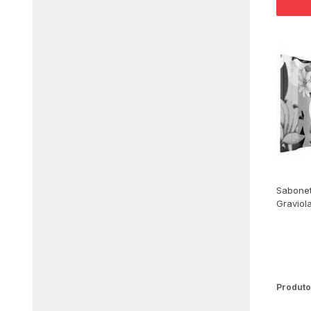
Sabonet
Graviol
Produto