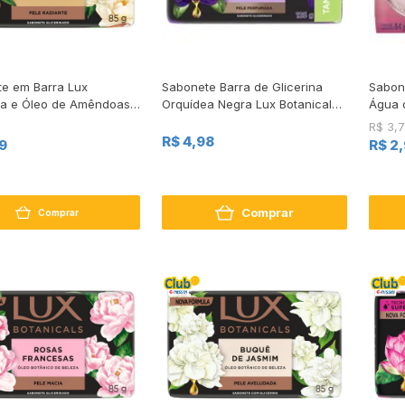
e em Barra Lux
Sabonete Barra de Glicerina
Sabon
a e Óleo de Amêndoas
Orquídea Negra Lux Botanicals
Água 
Envoltório 125g
R$ 3,
R$ 4,98
9
R$ 2
Comprar
Comprar