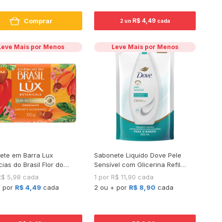
Comprar
R$ 4,49
2 un
cada
Leve Mais por Menos
Leve Mais por Menos
ete em Barra Lux
Sabonete Liquido Dove Pele
ias do Brasil Flor do
Sensível com Glicerina Refil
ro 100 g
200ml
R$ 5,98 cada
1 por R$ 11,90 cada
+ por
R$ 4,49
cada
2 ou + por
R$ 8,90
cada