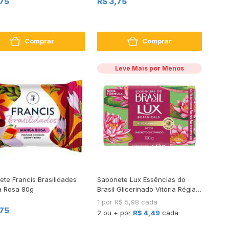
,75
R$ 3,75
Comprar
Comprar
Leve Mais por Menos
te Francis Brasilidades
Sabonete Lux Essências do
 Rosa 80g
Brasil Glicerinado Vitória Régia
100g
1 por R$ 5,98 cada
,75
2 ou + por
R$ 4,49
cada