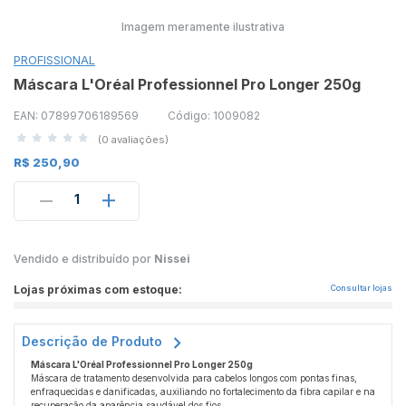
Imagem meramente ilustrativa
PROFISSIONAL
Máscara L'Oréal Professionnel Pro Longer 250g
EAN: 07899706189569
Código: 1009082
(0 avaliações)
R$ 250,90
1
Vendido e distribuído por
Nissei
Lojas próximas com estoque:
Consultar lojas
Descrição de Produto
Máscara L'Oréal Professionnel Pro Longer 250g
Máscara de tratamento desenvolvida para cabelos longos com pontas finas,
enfraquecidas e danificadas, auxiliando no fortalecimento da fibra capilar e na
recuperação da aparência saudável dos fios.