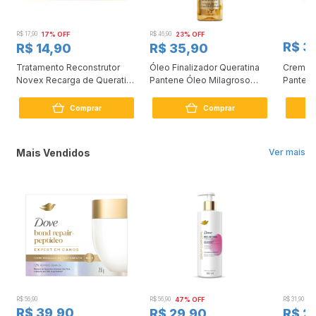
R$ 17,90
17% OFF
R$ 46,90
23% OFF
R$ 3
R$ 14,90
R$ 35,90
Tratamento Reconstrutor
Óleo Finalizador Queratina
Creme 
0
Novex Recarga de Queratina
Pantene Óleo Milagroso
Pantene
80g
95ml
Comprar
Comprar
Mais Vendidos
Ver mais
R$ 56,90
R$ 56,90
47% OFF
R$ 31,90
2
R$ 39,90
R$ 29,90
R$ 2