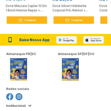
Dove Máscara Capilar 10 Em
Dove Sérum Hidratante
Dove Ki
1 Bond Intense Repair +
Corporal Pró-Retinol +
Condici
Peptídeo 250G
Firmador 380Ml
Reconst
Comprar
Comprar
Baixe Nosso App
Almanaque PR|SC
Almanaque SP|DF|GO
Redes sociais
Institucional