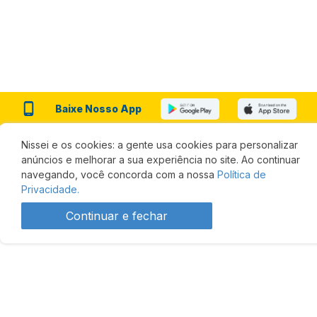
Baixe Nosso App
Nissei e os cookies: a gente usa cookies para personalizar
Almanaque PR|SC
Almanaque SP|DF|GO
anúncios e melhorar a sua experiência no site. Ao continuar
navegando, você concorda com a nossa
Política de
Privacidade.
Continuar e fechar
Redes sociais
Institucional