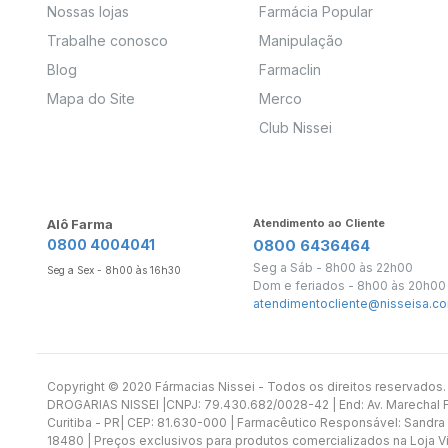
Nossas lojas
Farmácia Popular
Trabalhe conosco
Manipulação
Blog
Farmaclin
Mapa do Site
Merco
Club Nissei
Alô Farma
Atendimento ao Cliente
0800 4004041
0800 6436464
Seg a Sáb - 8h00 às 22h00
Seg a Sex - 8h00 às 16h30
Dom e feriados - 8h00 às 20h00
atendimentocliente@nisseisa.co
Copyright ©️ 2020 Fármacias Nissei - Todos os direitos reservado
DROGARIAS NISSEI |CNPJ: 79.430.682/0028-42 | End: Av. Marechal Fl
Curitiba - PR| CEP: 81.630-000 | Farmacêutico Responsável: Sandra
18480 | Preços exclusivos para produtos comercializados na Loja Vi