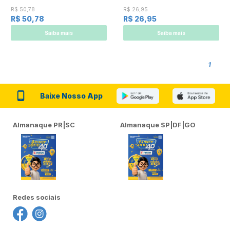
200mL
200ml
R$ 50,78
R$ 26,95
R$ 50,78
R$ 26,95
Saiba mais
Saiba mais
1
Baixe Nosso App
Almanaque PR|SC
Almanaque SP|DF|GO
Redes sociais