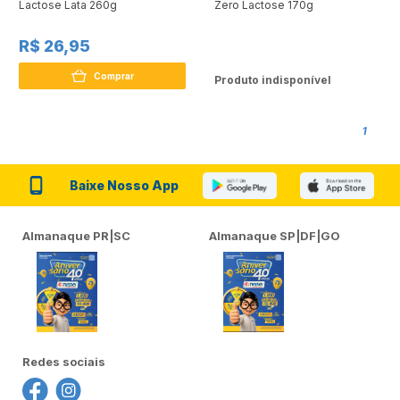
Lactose Lata 260g
Zero Lactose 170g
R$ 26,95
Comprar
Produto indisponível
1
Baixe Nosso App
Almanaque PR|SC
Almanaque SP|DF|GO
Redes sociais