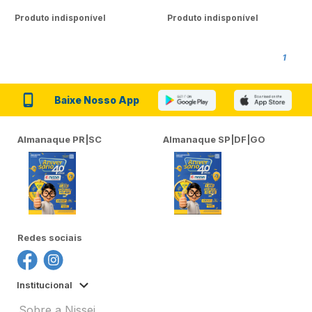
Produto indisponível
Produto indisponível
1
Baixe Nosso App
Almanaque PR|SC
Almanaque SP|DF|GO
Redes sociais
Institucional
Sobre a Nissei