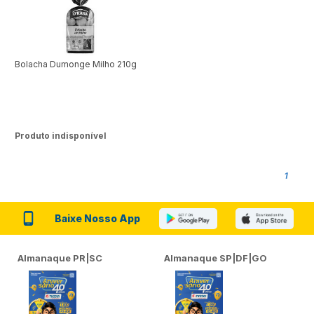
Bolacha Dumonge Milho 210g
Produto indisponível
1
Baixe Nosso App
Almanaque PR|SC
Almanaque SP|DF|GO