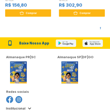
R$ 156,82
R$ 302,92
R$ 156,80
R$ 302,90
Comprar
Comprar
1
Baixe Nosso App
Almanaque PR|SC
Almanaque SP|DF|GO
Redes sociais
Institucional