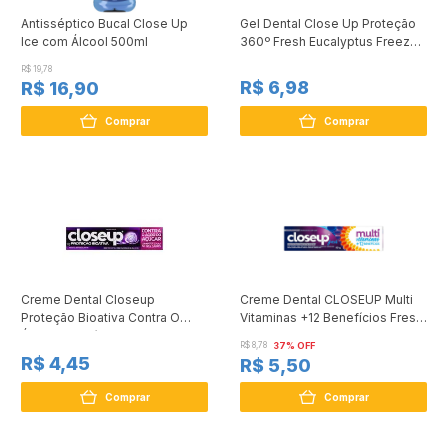
Antisséptico Bucal Close Up
Gel Dental Close Up Proteção
Ice com Álcool 500ml
360º Fresh Eucalyptus Freeze
90 GR
R$ 19,78
R$ 6,98
R$ 16,90
Comprar
Comprar
Creme Dental Closeup
Creme Dental CLOSEUP Multi
Proteção Bioativa Contra O
Vitaminas +12 Benefícios Fresh
Ácido do Açúcar 70g
85 g
R$ 8,78
37% OFF
R$ 4,45
R$ 5,50
Comprar
Comprar