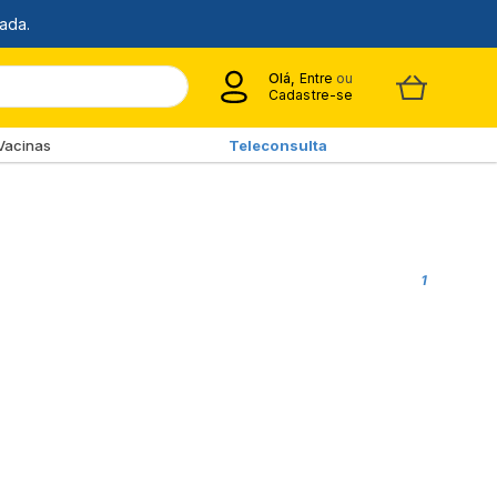
Olá,
Entre
ou
Cadastre-se
Vacinas
Teleconsulta
1