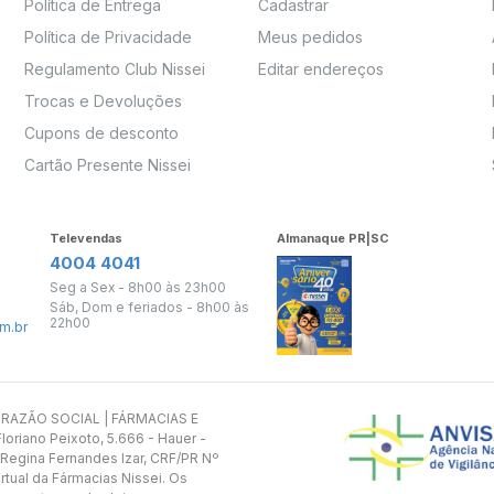
Política de Entrega
Cadastrar
Política de Privacidade
Meus pedidos
Regulamento Club Nissei
Editar endereços
Trocas e Devoluções
Cupons de desconto
Cartão Presente Nissei
Televendas
Almanaque PR|SC
4004 4041
Seg a Sex - 8h00 às 23h00
Sáb, Dom e feriados - 8h00 às
22h00
m.br
s. RAZÃO SOCIAL | FÁRMACIAS E
oriano Peixoto, 5.666 - Hauer -
 Regina Fernandes Izar, CRF/PR Nº
rtual da Fármacias Nissei. Os