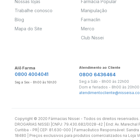
Nossas lojas
Farmácia Popular
Trabalhe conosco
Manipulação
Blog
Farmaclin
Mapa do Site
Merco
Club Nissei
Alô Farma
Atendimento ao Cliente
0800 4004041
0800 6436464
Seg a Sáb - 8h00 às 22h00
Seg a Sex - 8h00 às 16h30
Dom e feriados - 8h00 às 20h00
atendimentocliente@nisseisa.co
Copyright ©️ 2020 Fármacias Nissei - Todos os direitos reservado
DROGARIAS NISSEI |CNPJ: 79.430.682/0028-42 | End: Av. Marechal Fl
Curitiba - PR| CEP: 81.630-000 | Farmacêutico Responsável: Sandra
18480 | Preços exclusivos para produtos comercializados na Loja Vi