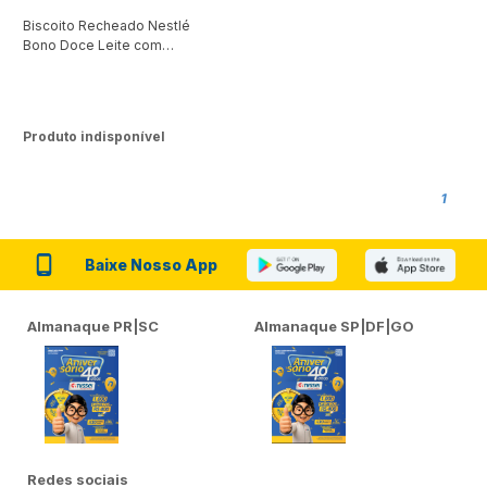
Biscoito Recheado Nestlé
Bono Doce Leite com
Cobertura de Chocolate 109g
Produto indisponível
1
Baixe Nosso App
Almanaque PR|SC
Almanaque SP|DF|GO
Redes sociais