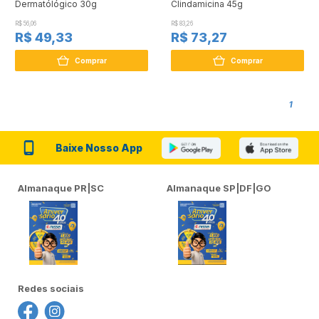
Dermatólógico 30g
Clindamicina 45g
R$ 56,06
R$ 83,26
R$ 49,33
R$ 73,27
Comprar
Comprar
1
Baixe Nosso App
Almanaque PR|SC
Almanaque SP|DF|GO
Redes sociais