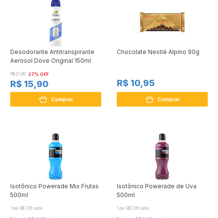
Desodorante Antitranspirante
Chocolate Nestlé Alpino 90g
Aerosol Dove Original 150ml
R$ 21,90
27% OFF
R$ 10,95
R$ 15,90
Comprar
Comprar
Isotônico Powerade Mix Frutas
Isotônico Powerade de Uva
500ml
500ml
1 por R$ 7,95 cada
1 por R$ 7,95 cada