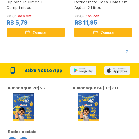
Dipirona 1g Cimed 10
Refrigerante Coca-Cola Sem
Comprimidos
Açúcar 2 Litros
R$ 29,61
80% OFF
R$ 14,95
20% OFF
R$ 5,79
R$ 11,95
Comprar
Comprar
1
Baixe Nosso App
Almanaque PR|SC
Almanaque SP|DF|GO
Redes sociais