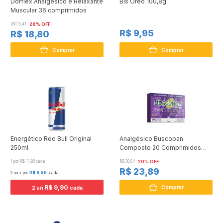
Dorflex Analgésico e Relaxante
Bis Oreo 100,8g
Muscular 36 comprimidos
R$ 25,41
26% OFF
R$ 9,95
R$ 18,80
Comprar
Comprar
Energético Red Bull Original
Analgésico Buscopan
250ml
Composto 20 Comprimidos
Revestidos
1 por R$ 11,95 cada
R$ 30,04
20% OFF
R$ 23,89
2 ou + por
R$ 9,90
cada
R$ 9,90
Comprar
2 un
cada