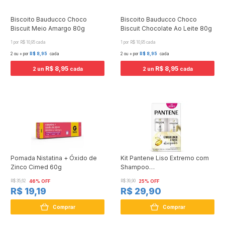
Biscoito Bauducco Choco
Biscoito Bauducco Choco
Biscuit Meio Amargo 80g
Biscuit Chocolate Ao Leite 80g
1 por R$ 10,95 cada
1 por R$ 10,95 cada
2 ou + por
R$ 8,95
cada
2 ou + por
R$ 8,95
cada
R$ 8,95
R$ 8,95
2 un
cada
2 un
cada
Pomada Nistatina + Óxido de
Kit Pantene Liso Extremo com
Zinco Cimed 60g
Shampoo
350ml+Condicionador 175ml
R$ 35,62
46% OFF
R$ 39,90
25% OFF
R$ 19,19
R$ 29,90
Comprar
Comprar