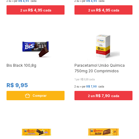
2 ou + por
R$ 4,95
cada
2 ou + por
R$ 4,95
cada
R$ 4,95
R$ 4,95
2 un
cada
2 un
cada
Bis Black 100,8g
Paracetamol União Química
750mg 20 Comprimidos
1 por R$ 9,90 cada
R$ 9,95
2 ou + por
R$ 7,90
cada
R$ 7,90
Comprar
2 un
cada