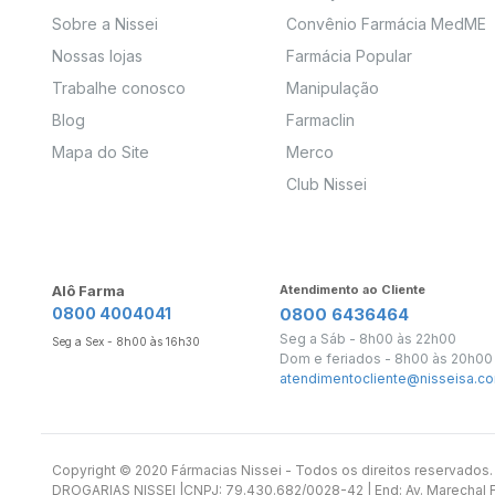
Sobre a Nissei
Convênio Farmácia MedME
Nossas lojas
Farmácia Popular
Trabalhe conosco
Manipulação
Blog
Farmaclin
Mapa do Site
Merco
Club Nissei
Alô Farma
Atendimento ao Cliente
0800 4004041
0800 6436464
Seg a Sáb - 8h00 às 22h00
Seg a Sex - 8h00 às 16h30
Dom e feriados - 8h00 às 20h00
atendimentocliente@nisseisa.co
Copyright ©️ 2020 Fármacias Nissei - Todos os direitos reservado
DROGARIAS NISSEI |CNPJ: 79.430.682/0028-42 | End: Av. Marechal Fl