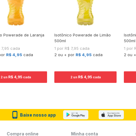
co Powerade de Laranja
Isotônico Powerade de Limão
Isotô
500ml
500ml
$ 7,95 cada
1 por R$ 7,95 cada
1 por 
por
R$ 4,95
cada
2 ou + por
R$ 4,95
cada
2 ou 
R$ 4,95
R$ 4,95
2 un
cada
2 un
cada
Baixe nosso app
Compra online
Minha conta