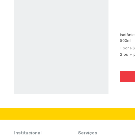
Isotôni
500ml
1 por R
2 ou + 
Institucional
Serviços