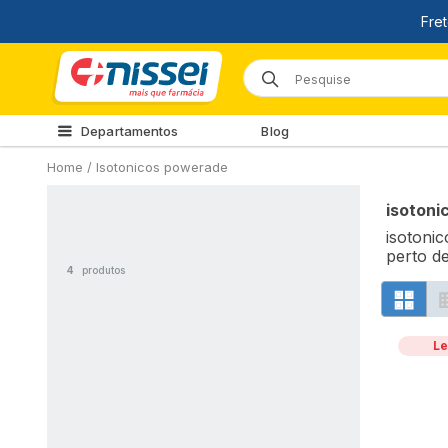
Departamentos
Blog
Home
/
Isotonicos powerade
isoton
isotoni
perto d
4
produtos
Le