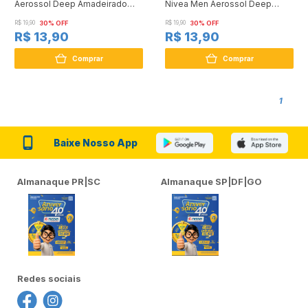
Aerossol Deep Amadeirado
Nivea Men Aerossol Deep
MaxxTech 150 ml
Original 150ml
R$ 19,90
30% OFF
R$ 19,90
30% OFF
R$ 13,90
R$ 13,90
Comprar
Comprar
1
Baixe Nosso App
Almanaque PR|SC
Almanaque SP|DF|GO
Redes sociais