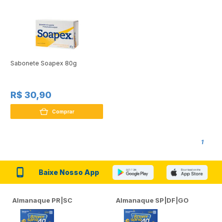
Sabonete Soapex 80g
R$ 30,90
Comprar
1
Baixe Nosso App
Almanaque PR|SC
Almanaque SP|DF|GO