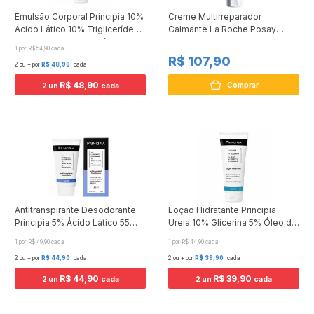
Emulsão Corporal Principia 10%
Creme Multirreparador
Ácido Lático 10% Triglicerídeos
Calmante La Roche Posay
5% Manteiga de Karité 5%
Cicaplast Baume Plus B5 40ml
1 por R$ 54,90 cada
Glicerina 200ml
R$ 107,90
2 ou + por
R$ 48,90
cada
R$ 48,90
Comprar
2 un
cada
Antitranspirante Desodorante
Loção Hidratante Principia
Principia 5% Ácido Lático 55
Ureia 10% Glicerina 5% Óleo de
Niacinamida 70ml
Girassol 5% 200ml
1 por R$ 49,90 cada
1 por R$ 44,90 cada
2 ou + por
R$ 44,90
cada
2 ou + por
R$ 39,90
cada
R$ 44,90
R$ 39,90
2 un
cada
2 un
cada