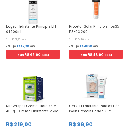
Loção Hidratante Principia LH-
Protetor Solar Princípia Fps35
01 500ml
PS-03 200ml
1 por R$ 69,90 cada
1 por R$ 54,90 cada
2 ou + por
R$ 62,90
cada
2 ou + por
R$ 48,90
cada
R$ 62,90
R$ 48,90
2 un
cada
2 un
cada
Kit Cetaphil Creme Hidratante
Gel Oil Hidratante Para os Pés
453g + Creme Hidratante 250g
Isdin Ureadin Podos 75ml
R$ 219,90
R$ 99,90