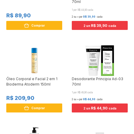
70ml
1 por R$ 44,90 cada
R$ 89,90
2 ou + por
R$ 39,90
cada
R$ 39,90
Comprar
2 un
cada
Óleo Corporal e Facial 2 em 1
Desodorante Principia Ad-03
Bioderma Atoderm 150ml
70ml
1 por R$ 49,90 cada
R$ 209,90
2 ou + por
R$ 44,90
cada
R$ 44,90
Comprar
2 un
cada