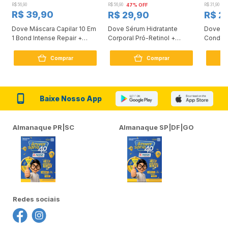
R$ 56,90
R$ 56,90
47% OFF
R$ 31,90
2
R$ 39,90
R$ 29,90
R$ 2
Dove Máscara Capilar 10 Em
Dove Sérum Hidratante
Dove Ki
1 Bond Intense Repair +
Corporal Pró-Retinol +
Condici
Peptídeo 250G
Firmador 380Ml
Reconst
Comprar
Comprar
Baixe Nosso App
Almanaque PR|SC
Almanaque SP|DF|GO
Redes sociais