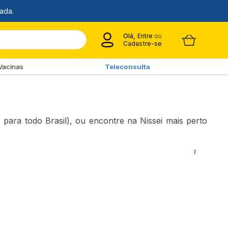
Olá,
Entre
ou
Cadastre-se
Vacinas
Teleconsulta
ara todo Brasil), ou encontre na Nissei mais perto
1