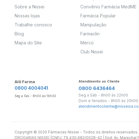
Sobre a Nissei
Convênio Farmácia MedME
Nossas lojas
Farmácia Popular
Trabalhe conosco
Manipulação
Blog
Farmaclin
Mapa do Site
Merco
Club Nissei
Alô Farma
Atendimento ao Cliente
0800 4004041
0800 6436464
Seg a Sáb - 8h00 às 22h00
Seg a Sex - 8h00 às 16h30
Dom e feriados - 8h00 às 20h00
atendimentocliente@nisseisa.co
Copyright ©️ 2020 Fármacias Nissei - Todos os direitos reservado
DROGARIAS NISSEI |CNPJ: 79.430.682/0028-42 | End: Av. Marechal Fl