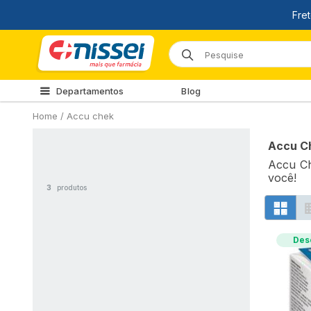
Departamentos
Blog
Home
/
Accu chek
Accu C
Accu Ch
você!
3
produtos
Des