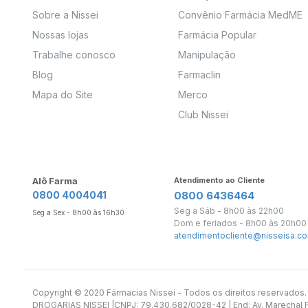
Sobre a Nissei
Convênio Farmácia MedME
Nossas lojas
Farmácia Popular
Trabalhe conosco
Manipulação
Blog
Farmaclin
Mapa do Site
Merco
Club Nissei
Alô Farma
Atendimento ao Cliente
0800 4004041
0800 6436464
Seg a Sáb - 8h00 às 22h00
Seg a Sex - 8h00 às 16h30
Dom e feriados - 8h00 às 20h00
atendimentocliente@nisseisa.co
Copyright ©️ 2020 Fármacias Nissei - Todos os direitos reservado
DROGARIAS NISSEI |CNPJ: 79.430.682/0028-42 | End: Av. Marechal Fl