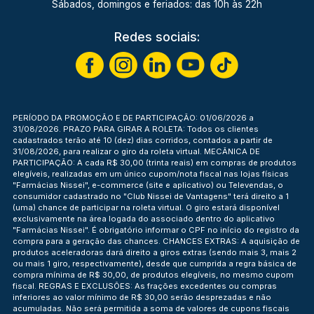
Sábados, domingos e feriados: das 10h às 22h
Redes sociais:
PERÍODO DA PROMOÇÃO E DE PARTICIPAÇÃO: 01/06/2026 a
31/08/2026. PRAZO PARA GIRAR A ROLETA: Todos os clientes
cadastrados terão até 10 (dez) dias corridos, contados a partir de
31/08/2026, para realizar o giro da roleta virtual. MECÂNICA DE
PARTICIPAÇÃO: A cada R$ 30,00 (trinta reais) em compras de produtos
elegíveis, realizadas em um único cupom/nota fiscal nas lojas físicas
"Farmácias Nissei", e-commerce (site e aplicativo) ou Televendas, o
consumidor cadastrado no "Club Nissei de Vantagens" terá direito a 1
(uma) chance de participar na roleta virtual. O giro estará disponível
exclusivamente na área logada do associado dentro do aplicativo
"Farmácias Nissei". É obrigatório informar o CPF no início do registro da
compra para a geração das chances. CHANCES EXTRAS: A aquisição de
produtos aceleradoras dará direito a giros extras (sendo mais 3, mais 2
ou mais 1 giro, respectivamente), desde que cumprida a regra básica de
compra mínima de R$ 30,00, de produtos elegíveis, no mesmo cupom
fiscal. REGRAS E EXCLUSÕES: As frações excedentes ou compras
inferiores ao valor mínimo de R$ 30,00 serão desprezadas e não
acumuladas. Não será permitida a soma de valores de cupons fiscais