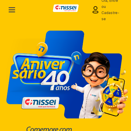
Olá, Entre
ou
Cadastre-
se