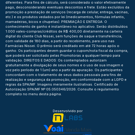
diferentes. Para fins de cálculo, será considerado o valor efetivamente
pago, desconsiderando eventuais descontos e frete. Estão excluídos da
promoção a prestação de serviços (recarga de celular, entrega, vacinas,
etc.) e os produtos vedados por lei (medicamentos, fórmulas infantis,
mamadeiras, bicos e chupetas). PREMIAÇÃO E ENTREGA: O
conhecimento de ganho é instantâneo no aplicativo. Serão distribuídos
1.000 vales-compras/créditos de R$ 400,00 diretamente na carteira
digital do cliente Club Nissei, sem funções de saque e transferência,
com validade de 180 dias, a partir do recebimento, para uso nas
Farmácias Nissei. O prêmio será creditado em até 72 horas após o
ganho. Os participantes devem guardar o cupom/nota fiscal da compra,
que poderá ser solicitado pelas Promotoras a qualquer tempo para
validação. DIREITOS E DADOS: Os contemplados autorizam
gratuitamente a divulgação de seus nomes e o uso de sua imagem e
voz pelo período de 1 (um) ano a partir da apuração. Os participantes
concordam com o tratamento de seus dados pessoais para fins de
realização e segurança da promoção, em conformidade com a LGPD e
regras da SPA/MF. Imagens meramente ilustrativas. Certificado de
Autorização SPA/MF Nº 05.050346/2026. Consulte o regulamento
completo no menu desta página.
Desenvolvido por