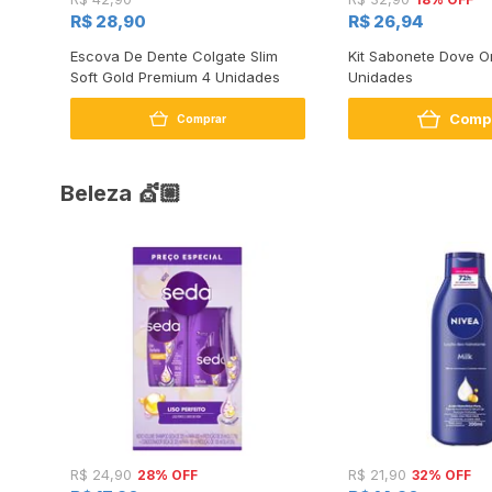
R$ 28,90
R$ 26,94
bor
Escova De Dente Colgate Slim
Kit Sabonete Dove Or
,
Soft Gold Premium 4 Unidades
Unidades
Comp
Comprar
Beleza 💇🏼
28% OFF
32% OFF
R$ 24,90
R$ 21,90