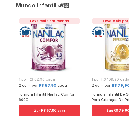
Mundo Infantil 👶🏻
Leve Mais por Menos
Leve Mais po
1 por R$ 62,90 cada
1 por R$ 109,90 cad
2 ou + por
R$ 57,90
cada
2 ou + por
R$ 79,9
Baby
Fórmula Infantil Nanlac Comfor
Fórmula Infantil De 
800G
Para Crianças De Pr
Infância Nanlac Sup
R$ 57,90
800G
R$ 79,9
2 un
cada
2 un