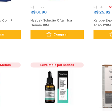
5
R$ 63,99
R$ 54,83
R$ 61,90
R$ 25,82
Mg Com 7
Hyabak Solução Oftámilca
Xarope Expe
a
Genom 10Ml
Ação 120Ml
rar
Comprar
r Menos
Leve Mais por Menos