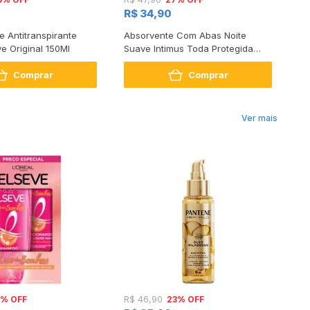
R$ 34,90
R$
 Antitranspirante
Absorvente Com Abas Noite
An
e Original 150Ml
Suave Intimus Toda Protegida
Ac
Mais Longo 45 Unidades Leve
Comprar
Comprar
Mais Pague Menos
Ver mais
1% OFF
23% OFF
R$ 46,90
R$