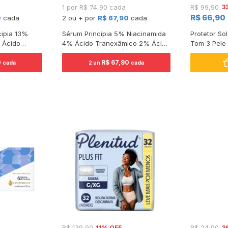
3
1 por R$ 74,90 cada
R$ 99,90
R$ 66,90
0
cada
2 ou + por
R$ 67,90
cada
cipia 13%
Sérum Principia 5% Niacinamida
Protetor Sol
 Ácido
4% Ácido Tranexâmico 2% Ácido
Tom 3 Pele
ina 350Gr
Salicílico 30Ml
0
R$ 67,90
cada
2 un
cada
11% OFF
3
R$ 139,90
R$ 24,90