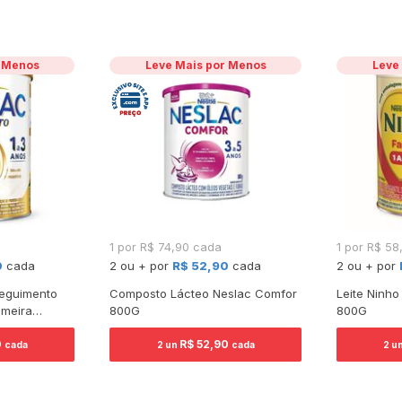
r Menos
Leve Mais por Menos
Leve
a
1 por R$ 74,90 cada
1 por R$ 5
0
cada
2 ou + por
R$ 52,90
cada
2 ou + por
Seguimento
Composto Lácteo Neslac Comfor
Leite Ninho
imeira
800G
800G
reme Pro
0
R$ 52,90
cada
2 un
cada
2 u