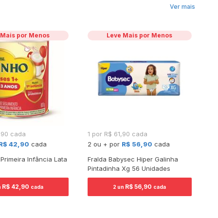
Ver mais
 Mais por Menos
Leve Mais por Menos
8,90 cada
1 por R$ 61,90 cada
R$
R
R$ 42,90
cada
2 ou + por
R$ 56,90
cada
 Primeira Infância Lata
Fralda Babysec Hiper Galinha
Fr
Pintadinha Xg 56 Unidades
Hu
Pa
R$ 42,90
R$ 56,90
P
n
cada
2 un
cada