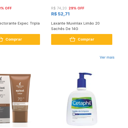
3% OFF
29% OFF
R$ 74,20
R$
R$ 52,71
R
ctorante Expec Tripla
Laxante Muvinlax Limão 20
Su
Sachês De 14G
Tu
Comprar
Comprar
Ver mais