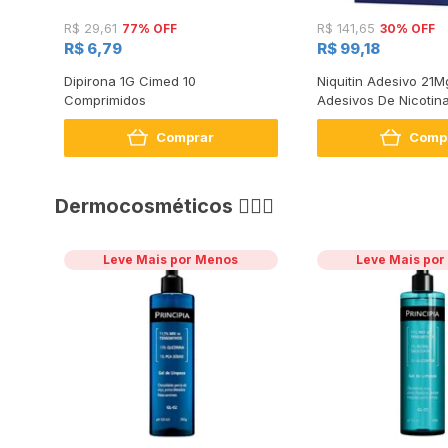
77% OFF
30% OFF
R$ 29,61
R$ 141,65
R$ 6,79
R$ 99,18
Dipirona 1G Cimed 10
Niquitin Adesivo 21
Comprimidos
Adesivos De Nicotin
Comprar
Comp
Dermocosméticos 💆🏻‍♀️
Leve Mais por Menos
Leve Mais po