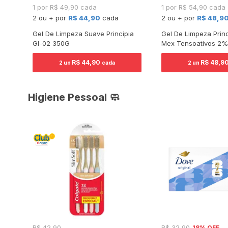
1 por R$ 49,90 cada
1 por R$ 54,90 cada
2 ou + por
R$ 44,90
cada
2 ou + por
R$ 48,9
Pump
Gel De Limpeza Suave Principia
Gel De Limpeza Prin
Gl-02 350G
Mex Tensoativos 2%
Salicílico 5% Glicer
R$ 44,90
R$ 48,9
2 un
cada
2 un
Higiene Pessoal 🧼
18% OFF
R$ 42,90
R$ 32,90