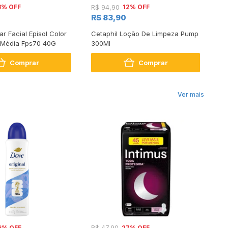
3% OFF
12% OFF
R$ 94,90
1 
R$ 83,90
2 
ar Facial Episol Color
Cetaphil Loção De Limpeza Pump
Ge
 Média Fps70 40G
300Ml
Gl
Comprar
Comprar
Ver mais
6% OFF
27% OFF
R$ 47,90
R$