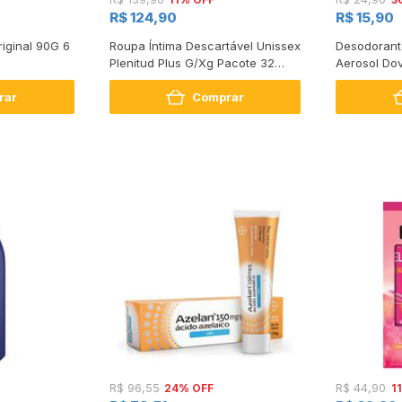
R$ 124,90
R$ 15,90
iginal 90G 6
Roupa Íntima Descartável Unissex
Desodorante
Plenitud Plus G/Xg Pacote 32
Aerosol Dov
Unidades Leve Mais Pague
rar
Comprar
Menos
24% OFF
1
R$ 96,55
R$ 44,90